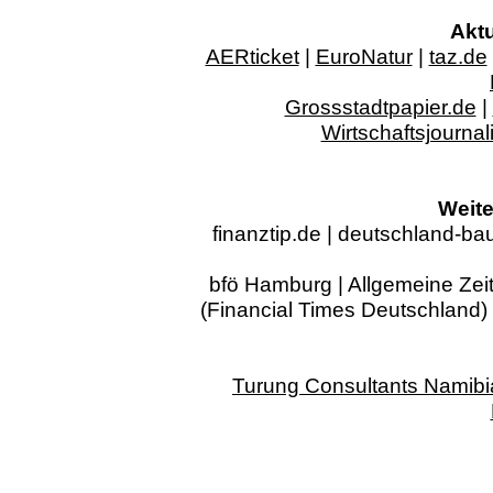
Aktu
AERticket
|
EuroNatur
|
taz.de
Grossstadtpapier.de
|
Wirtschaftsjournal
Weite
finanztip.de
|
deutschland-bau
bfö Hamburg
|
Allgemeine Zei
(Financial Times Deutschland)
Turung Consultants Namibi